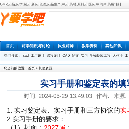
GMP,药品,药学,制药,新药,色谱,药品生产,中药,药材,原料药,医药,中间体,药用辅料
首页
药学知识与讨论
执业药师
教学资料
其他知识
热门搜索：
cad
工厂设计
课程设计
CAD
论文
实习
生物反应工程
大作业
工
您当前的位置：
首页
>
其他资源
实习手册和鉴定表的填
时间: 2024-05-29 13:49:03
作者:
来源:
1. 实习鉴定表、实习手册和三方协议的
实
2.实习手册的要求：
（1）封面：
2027届
；