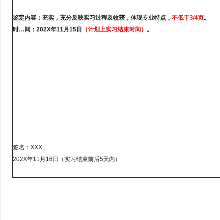
鉴定内容：充实，充分反映实习过程及收获，体现专业特点，
不低于
3/4
页
。
时
…
间：
202X
年
11
月
15
日
（计划上实习结束时间）
。
签名：XXX
202X年11月16日（实习结束前后5天内）