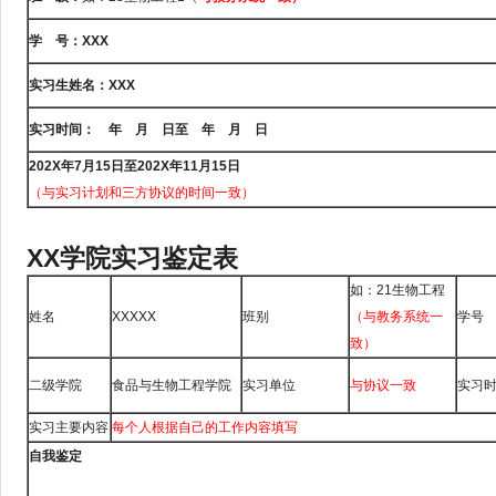
学
号：
XXX
实习生姓名：
XXX
实习时间：
年
月
日至
年
月
日
202X
年
7
月
15
日至
202X
年
11
月
15
日
（与实习计划和三方协议的时间一致）
XX学院实习鉴定表
如：21生物工程
姓名
XXXXX
班别
（与教务系统一
学号
致）
二级学院
食品与生物工程学院
实习单位
与协议一致
实习
实习主要内容
每个人根据自己的工作内容填写
自我鉴定