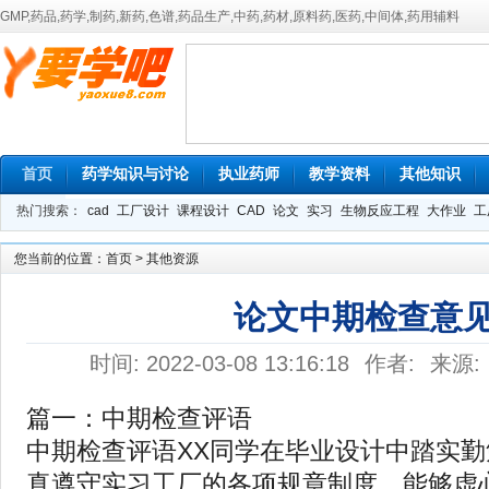
GMP,药品,药学,制药,新药,色谱,药品生产,中药,药材,原料药,医药,中间体,药用辅料
首页
药学知识与讨论
执业药师
教学资料
其他知识
热门搜索：
cad
工厂设计
课程设计
CAD
论文
实习
生物反应工程
大作业
工
您当前的位置：
首页
>
其他资源
论文中期检查意
时间: 2022-03-08 13:16:18
作者:
来源:
篇一：中期检查评语
中期检查评语XX同学在毕业设计中踏实
真遵守实习工厂的各项规章制度，能够虚