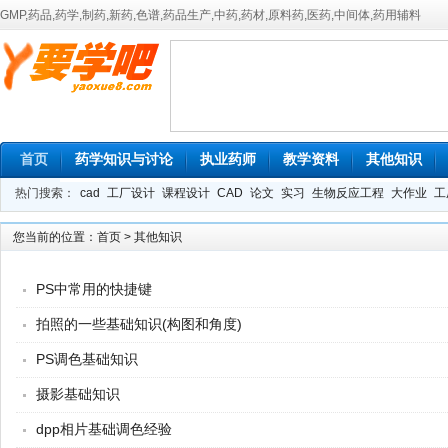
GMP,药品,药学,制药,新药,色谱,药品生产,中药,药材,原料药,医药,中间体,药用辅料
首页
药学知识与讨论
执业药师
教学资料
其他知识
热门搜索：
cad
工厂设计
课程设计
CAD
论文
实习
生物反应工程
大作业
工
您当前的位置：
首页
>
其他知识
PS中常用的快捷键
拍照的一些基础知识(构图和角度)
PS调色基础知识
摄影基础知识
dpp相片基础调色经验