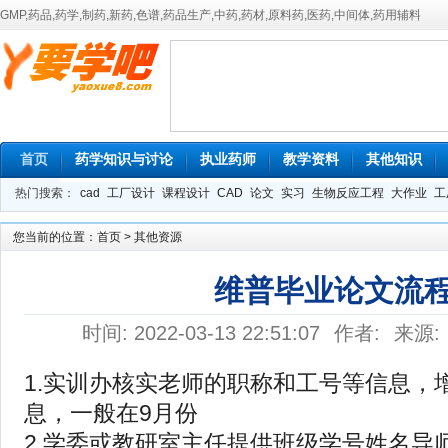
GMP,药品,药学,制药,新药,色谱,药品生产,中药,药材,原料药,医药,中间体,药用辅料
首页
药学知识与讨论
执业药师
教学资料
其他知识
热门搜索：
cad
工厂设计
课程设计
CAD
论文
实习
生物反应工程
大作业
工
您当前的位置：
首页
>
其他资源
维普毕业论文流
时间: 2022-03-13 22:51:07
作者:
来源:
1.实训办核实老师的职称和工号等信息，
息，一般在9月份
2.学委或教研室主任提供班级学号姓名导